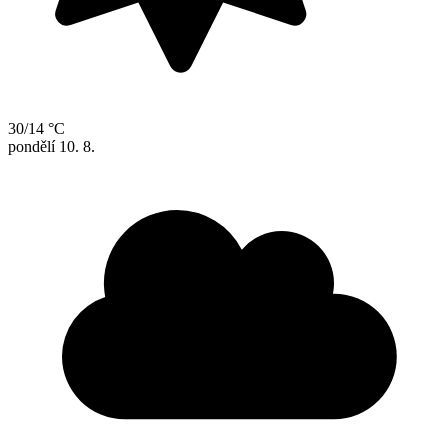
30/14 °C
pondělí
10. 8.