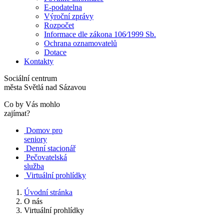
E-podatelna
Výroční zprávy
Rozpočet
Informace dle zákona 106⁄1999 Sb.
Ochrana oznamovatelů
Dotace
Kontakty
Sociální centrum
města Světlá nad Sázavou
Co by Vás mohlo
zajímat?
Domov pro
seniory
Denní stacionář
Pečovatelská
služba
Virtuální prohlídky
Úvodní stránka
O nás
Virtuální prohlídky