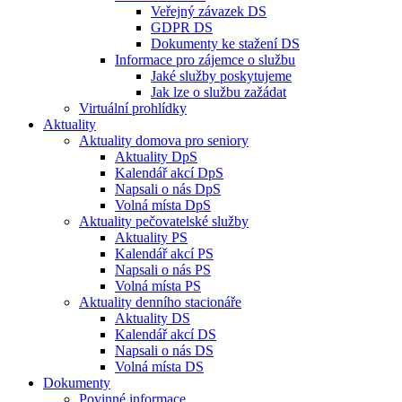
Veřejný závazek DS
GDPR DS
Dokumenty ke stažení DS
Informace pro zájemce o službu
Jaké služby poskytujeme
Jak lze o službu zažádat
Virtuální prohlídky
Aktuality
Aktuality domova pro seniory
Aktuality DpS
Kalendář akcí DpS
Napsali o nás DpS
Volná místa DpS
Aktuality pečovatelské služby
Aktuality PS
Kalendář akcí PS
Napsali o nás PS
Volná místa PS
Aktuality denního stacionáře
Aktuality DS
Kalendář akcí DS
Napsali o nás DS
Volná místa DS
Dokumenty
Povinné informace