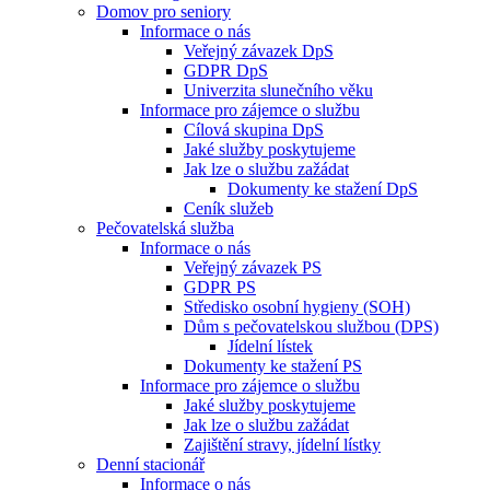
Domov pro seniory
Informace o nás
Veřejný závazek DpS
GDPR DpS
Univerzita slunečního věku
Informace pro zájemce o službu
Cílová skupina DpS
Jaké služby poskytujeme
Jak lze o službu zažádat
Dokumenty ke stažení DpS
Ceník služeb
Pečovatelská služba
Informace o nás
Veřejný závazek PS
GDPR PS
Středisko osobní hygieny (SOH)
Dům s pečovatelskou službou (DPS)
Jídelní lístek
Dokumenty ke stažení PS
Informace pro zájemce o službu
Jaké služby poskytujeme
Jak lze o službu zažádat
Zajištění stravy, jídelní lístky
Denní stacionář
Informace o nás