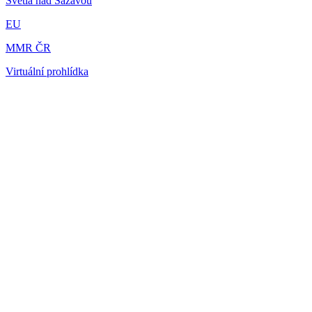
Světlá nad Sázavou
EU
MMR ČR
Virtuální prohlídka